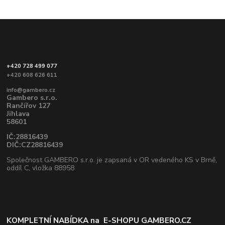
+420 728 499 077
+420 608 626 611
info@gambero.cz
Gambero s.r.o.
Rančířov 127
Jihlava
58601
IČ:28816439
DIČ:CZ28816439
Společnost GAMBERO s.r.o. je zapsaná v OR vedeného KS v Brně,
oddíl C, vložka 88958
KOMPLETNÍ NABÍDKA na
E-SHOPU GAMBERO.CZ