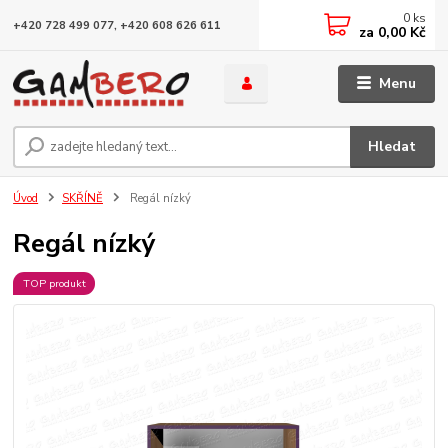
0
ks
+420 728 499 077, +420 608 626 611
za
0,00 Kč
Menu
Hledat
Úvod
SKŘÍNĚ
Regál nízký
Regál nízký
TOP produkt