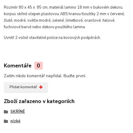
Rozměr 80 x 45 x 85 cm, materiál lamino 18 mm v bukovém dekoru
,
korpus skříně
olepen plastovou ABS hranou tloušťky 2 mm v
červené,
žluté, modré, světle modré, zelené, limetkové,
oranžové, fialové,
fuchsiové barvě
nebo dekoru použitého lamina.
Uvnitř 2 volně stavitelné police na kovových podpěrách.
Komentáře
0
Zatím nikdo komentář nepřidal. Buďte první.
Přidat komentář
Zboží zařazeno v kategoriích
SKŘÍNĚ
nízké