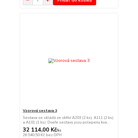
Přidat do košíku
Vzorová sestava 3
Sestava se skládá ze skříní A203 (2 ks), A111 (2 ks)
a A101 (1 ks). Dveře sestavy jsou polepeny kva...
32 114,00 Kč
/
ks
26 540,50 Kč
bez DPH