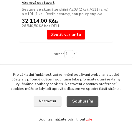
Vzorová sestava 3
Sestava se skládá ze skříní A203 (2 ks), A111 (2 ks)
a A101 (1 ks). Dveře sestavy jsou polepeny kva...
32 114,00 Kč
/
ks
26 540,50 Kč
bez DPH
Zvolit variantu
strana
z 1
Pro základní funkčnost, zpříjemnění používání webu, analytické
účely a v případě udělení souhlasu také pro účely cílení reklamy
využíváme soubory cookies. Nastavení vlastních preferencí
cookies můžete kdykoli upravit odkazem ve spodní části stránek.
Souhlasím
Nastavení
+420 728 499 077
Souhlas můžete odmítnout
zde
.
+420 608 626 611
info@gambero.cz