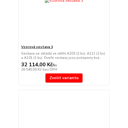
Vzorová sestava 3
Sestava se skládá ze skříní A203 (2 ks), A111 (2 ks)
a A101 (1 ks). Dveře sestavy jsou polepeny kva...
32 114,00 Kč
/
ks
26 540,50 Kč
bez DPH
Zvolit variantu