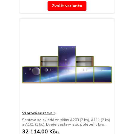
Zvolit variantu
Vzorová sestava 3
Sestava se skládá ze skříní A203 (2 ks), A111 (2 ks)
a A101 (1 ks). Dveře sestavy jsou polepeny kva...
32 114,00 Kč
/
ks