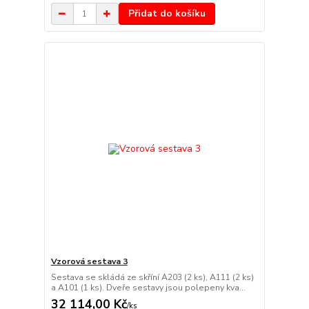
Přidat do košíku
Vzorová sestava 3
Sestava se skládá ze skříní A203 (2 ks), A111 (2 ks)
a A101 (1 ks). Dveře sestavy jsou polepeny kva...
32 114,00 Kč
/
ks