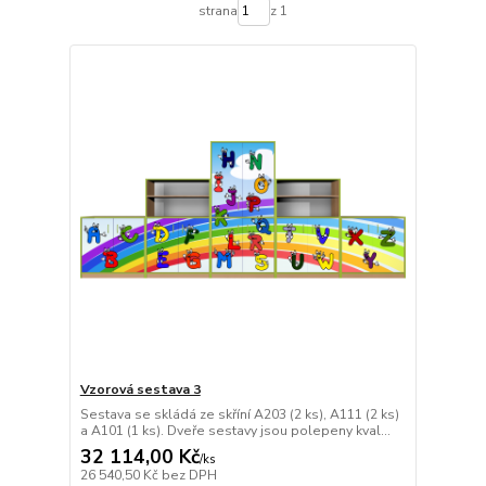
strana
z 1
Vzorová sestava 3
Sestava se skládá ze skříní A203 (2 ks), A111 (2 ks)
a A101 (1 ks). Dveře sestavy jsou polepeny kval...
32 114,00 Kč
/
ks
26 540,50 Kč
bez DPH