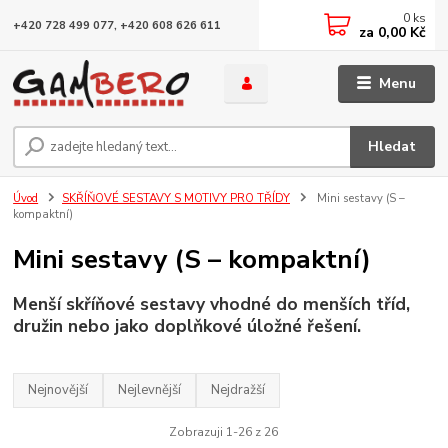
0
ks
+420 728 499 077, +420 608 626 611
za
0,00 Kč
Menu
Hledat
Úvod
SKŘÍŇOVÉ SESTAVY S MOTIVY PRO TŘÍDY
Mini sestavy (S –
kompaktní)
Mini sestavy (S – kompaktní)
Menší skříňové sestavy vhodné do menších tříd,
družin nebo jako doplňkové úložné řešení.
Nejnovější
Nejlevnější
Nejdražší
Zobrazuji 1-26 z 26