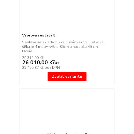
Vzorová sestava 5
Sestava se skládá z 5 ks nízkých skříní. Celková
šířka je 4 metry, výška 85cm a hloubka 45 cm.
Dveře...
29 312,00 Kč
26 010,00 Kč
/
ks
21 495,87 Kč
bez DPH
Zvolit variantu