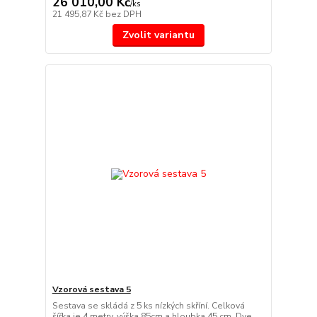
26 010,00 Kč
/
ks
21 495,87 Kč
bez DPH
Zvolit variantu
Vzorová sestava 5
Sestava se skládá z 5 ks nízkých skříní. Celková
šířka je 4 metry, výška 85cm a hloubka 45 cm. Dve...