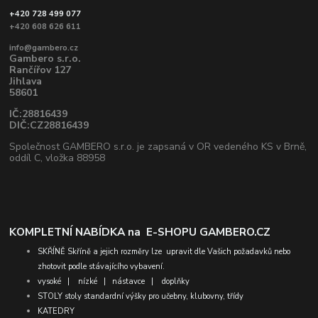
+420 728 499 077
+420 608 626 611
info@gambero.cz
Gambero s.r.o.
Rančířov 127
Jihlava
58601
IČ:28816439
DIČ:CZ28816439
Společnost GAMBERO s.r.o. je zapsaná v OR vedeného KS v Brně,
oddíl C, vložka 88958
KOMPLETNÍ NABÍDKA na
E-SHOPU GAMBERO.CZ
SKŘÍNĚ
Skříně a jejich rozměry lze upravit dle Vašich požadavků nebo
zhotovit podle stávajícího vybavení.
vysoké
|
nízké
|
nástavce
|
doplňky
STOLY
stoly standardní výšky pro učebny, klubovny, třídy
KATEDRY