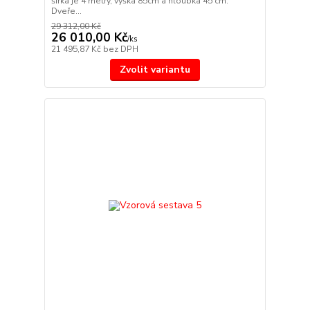
šířka je 4 metry, výška 85cm a hloubka 45 cm.
Dveře...
29 312,00 Kč
26 010,00 Kč
/
ks
21 495,87 Kč
bez DPH
Zvolit variantu