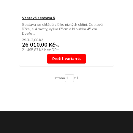
Vzorová sestava 5
Sestava se skládá z 5 ks nízkých skříní. Celková
šířka je 4 metry, výška 85cm a hloubka 45 cm.
Dveře...
29 312,00 Kč
26 010,00 Kč
/
ks
21 495,87 Kč
bez DPH
Zvolit variantu
strana
z 1