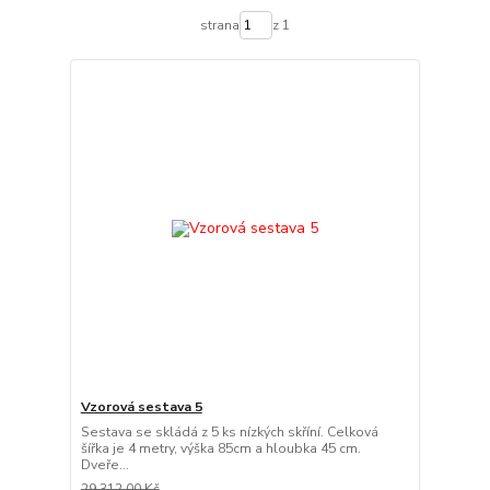
strana
z 1
Vzorová sestava 5
Sestava se skládá z 5 ks nízkých skříní. Celková
šířka je 4 metry, výška 85cm a hloubka 45 cm.
Dveře...
29 312,00 Kč