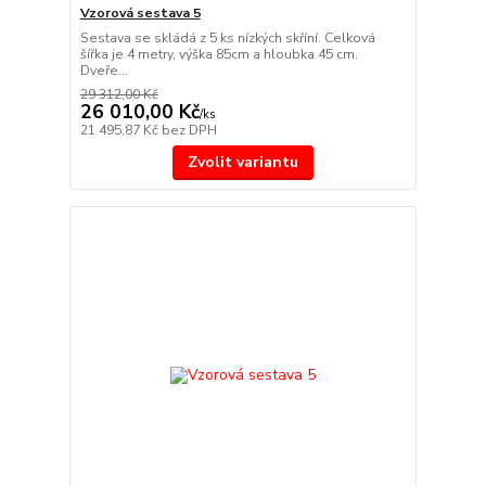
Vzorová sestava 5
Sestava se skládá z 5 ks nízkých skříní. Celková
šířka je 4 metry, výška 85cm a hloubka 45 cm.
Dveře...
29 312,00 Kč
26 010,00 Kč
/
ks
21 495,87 Kč
bez DPH
Zvolit variantu