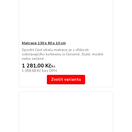
Matrace 130 x 60 x 10 cm
Spodní část obalu matrace je z vlhkosti
odolávajícího kortexinu (v červené, žluté, modré
nebo zelené...
1 281,00 Kč
/
ks
1 058,68 Kč
bez DPH
Zvolit variantu