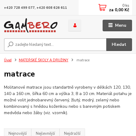
0
ks
+420 728 499 077, +420 608 626 611
za
0,00 Kč
Menu
Hledat
Úvod
MATEŘSKÉ ŠKOLY A DRUŽINY
matrace
matrace
Molitanové matrace jsou standartně vyrobeny v délkách 120, 130,
140 a 160 cm, šířka 60 cm a výška 3, 8 a 10 cm. Materiál potahu je
možné volit jednobarevný červený, žlutý, modrý, zelený nebo
kombinovaný s hnědou koženkou nebo s barevným potiskem
medvěda nebo žáby (viz. vzorník).
Nejnovější
Nejlevnější
Nejdražší