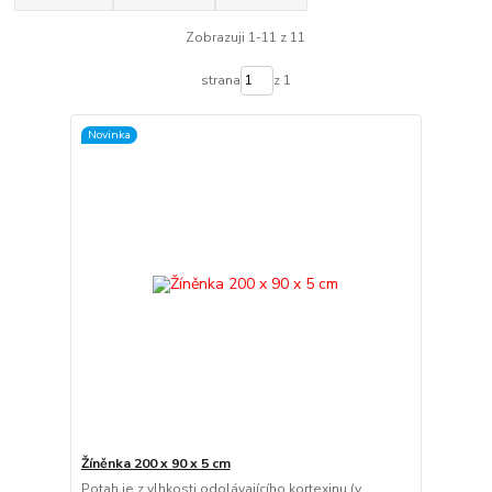
Zobrazuji 1-11 z 11
strana
z 1
Novinka
Žíněnka 200 x 90 x 5 cm
Potah je z vlhkosti odolávajícího kortexinu (v