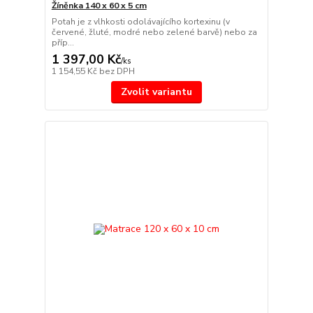
Žíněnka 140 x 60 x 5 cm
Potah je z vlhkosti odolávajícího kortexinu (v
červené, žluté, modré nebo zelené barvě) nebo za
příp...
1 397,00 Kč
/
ks
1 154,55 Kč
bez DPH
Zvolit variantu