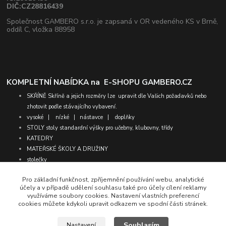
DIČ:CZ28816439
Společnost GAMBERO s.r.o. je zapsaná v OR vedeného KS v Brně,
oddíl C, vložka 88958
KOMPLETNÍ NABÍDKA na
E-SHOPU GAMBERO.CZ
SKŘÍNĚ
Skříně a jejich rozměry lze upravit dle Vašich požadavků nebo
zhotovit podle stávajícího vybavení.
vysoké
|
nízké
|
nástavce
|
doplňky
STOLY
stoly standardní výšky pro učebny, klubovny, třídy
KATEDRY
MATEŘSKÉ ŠKOLY A DRUŽINY
stolečky
židličky
Pro základní funkčnost, zpříjemnění používání webu, analytické
molitany
účely a v případě udělení souhlasu také pro účely cílení reklamy
matrace
využíváme soubory cookies. Nastavení vlastních preferencí
STANDARTNÍ SESTAVY
vybrané sestavy s designovými ochrannými
cookies můžete kdykoli upravit odkazem ve spodní části stránek.
.
foliemi.
Sestavy na přání můžete vybírat zde
Souhlasím
Nastavení