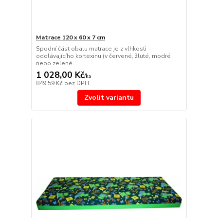
Matrace 120 x 60 x 7 cm
Spodní část obalu matrace je z vlhkosti
odolávajícího kortexinu (v červené, žluté, modré
nebo zelené...
1 028,00 Kč
/
ks
849,59 Kč
bez DPH
Zvolit variantu