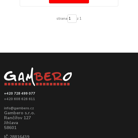
strana
z 1
+420 728 499 077
+420 608 626 611
info@gambero.cz
Gambero s.r.o.
Rančířov 127
Jihlava
58601
IČ:28816439