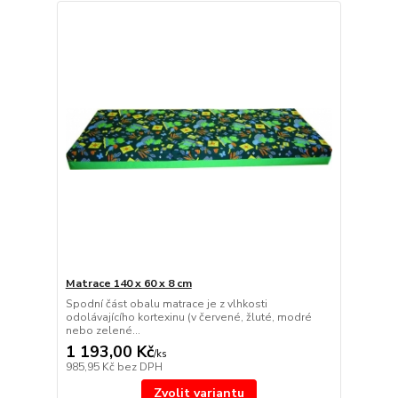
Matrace 140 x 60 x 8 cm
Spodní část obalu matrace je z vlhkosti
odolávajícího kortexinu (v červené, žluté, modré
nebo zelené...
1 193,00 Kč
/
ks
985,95 Kč
bez DPH
Zvolit variantu