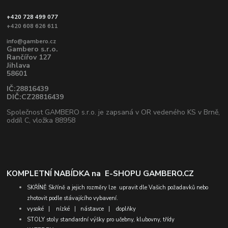
+420 728 499 077
+420 608 626 611
info@gambero.cz
Gambero s.r.o.
Rančířov 127
Jihlava
58601
IČ:28816439
DIČ:CZ28816439
Společnost GAMBERO s.r.o. je zapsaná v OR vedeného KS v Brně,
oddíl C, vložka 88958
KOMPLETNÍ NABÍDKA na
E-SHOPU GAMBERO.CZ
SKŘÍNĚ
Skříně a jejich rozměry lze upravit dle Vašich požadavků nebo
zhotovit podle stávajícího vybavení.
vysoké
|
nízké
|
nástavce
|
doplňky
STOLY
stoly standardní výšky pro učebny, klubovny, třídy