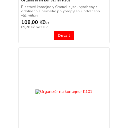
Organizér na kontejner K101
Plastové kontejnery Gratnells jsou vyrobeny z
odolného a pevného polypropylenu, odolného
vůči většin...
108,00 Kč
/
ks
89,26 Kč
bez DPH
Detail