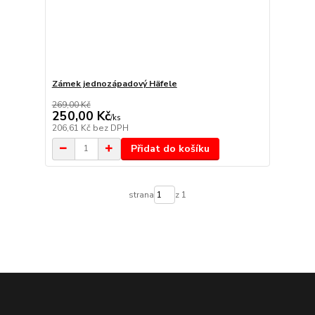
Zámek jednozápadový Häfele
269,00 Kč
250,00 Kč
/
ks
206,61 Kč
bez DPH
Přidat do košíku
strana
z 1