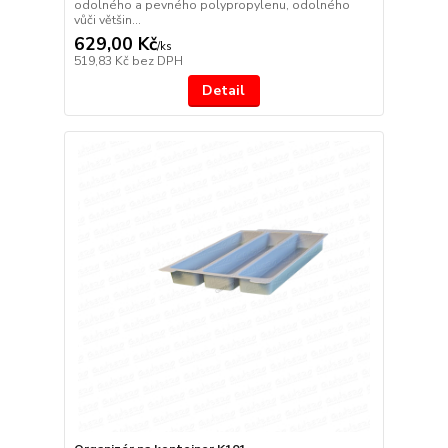
odolného a pevného polypropylenu, odolného
vůči většin...
629,00 Kč
/
ks
519,83 Kč
bez DPH
Detail