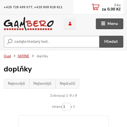
0
ks
+420 728 499 077, +420 608 626 611
za
0,00 Kč
Menu
Hledat
Úvod
SKŘÍNĚ
doplňky
doplňky
Nejnovější
Nejlevnější
Nejdražší
Zobrazuji 1-9 z 9
strana
z 1