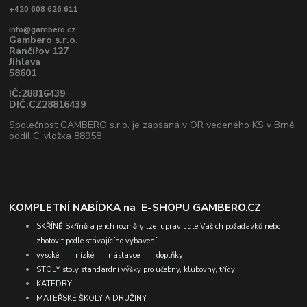
+420 608 626 611
info@gambero.cz
Gambero s.r.o.
Rančířov 127
Jihlava
58601
IČ:28816439
DIČ:CZ28816439
Společnost GAMBERO s.r.o. je zapsaná v OR vedeného KS v Brně,
oddíl C, vložka 88958
KOMPLETNÍ NABÍDKA na
E-SHOPU GAMBERO.CZ
SKŘÍNĚ
Skříně a jejich rozměry lze upravit dle Vašich požadavků nebo
zhotovit podle stávajícího vybavení.
vysoké
|
nízké
|
nástavce
|
doplňky
STOLY
stoly standardní výšky pro učebny, klubovny, třídy
KATEDRY
MATEŘSKÉ ŠKOLY A DRUŽINY