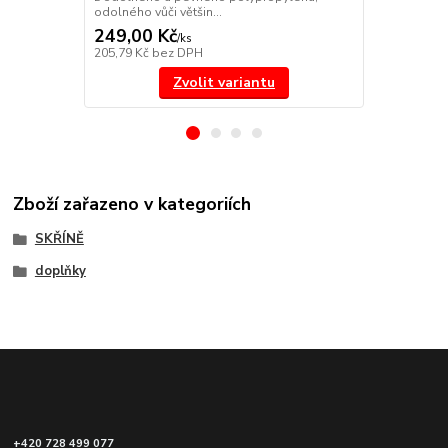
odolného vůči většin...
odolného vůči
249,00 Kč
294,00 K
/
ks
205,79 Kč
bez DPH
242,98 Kč
be
Zvolit variantu
Zboží zařazeno v kategoriích
SKŘÍNĚ
doplňky
+420 728 499 077