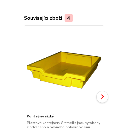
Související zboží
4
Kontejner nízký
Kontejner s
Plastové kontejnery Gratnells jsou vyrobeny
Plastové kon
z odolného a pevného polypropylenu,
z odolného 