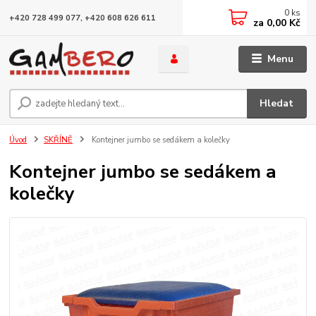
0
ks
+420 728 499 077, +420 608 626 611
za
0,00 Kč
Menu
Hledat
Úvod
SKŘÍNĚ
Kontejner jumbo se sedákem a kolečky
Kontejner jumbo se sedákem a
kolečky