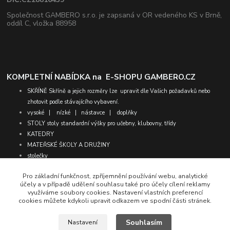
Společnost GAMBERO s.r.o. je zapsaná v OR vedeného KS v Brně,
oddíl C, vložka 88958
KOMPLETNÍ NABÍDKA na
E-SHOPU GAMBERO.CZ
SKŘÍNĚ
Skříně a jejich rozměry lze upravit dle Vašich požadavků nebo
zhotovit podle stávajícího vybavení.
vysoké
|
nízké
|
nástavce
|
doplňky
STOLY
stoly standardní výšky pro učebny, klubovny, třídy
KATEDRY
MATEŘSKÉ ŠKOLY A DRUŽINY
stolečky
židličky
Pro základní funkčnost, zpříjemnění používání webu, analytické
molitany
účely a v případě udělení souhlasu také pro účely cílení reklamy
matrace
využíváme soubory cookies. Nastavení vlastních preferencí
STANDARTNÍ SESTAVY
vybrané sestavy s designovými ochrannými
cookies můžete kdykoli upravit odkazem ve spodní části stránek.
.
foliemi.
Sestavy na přání můžete vybírat zde
Souhlasím
Nastavení