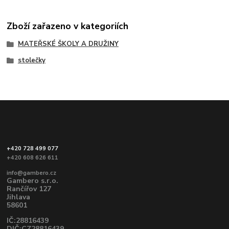
Zboží zařazeno v kategoriích
MATEŘSKÉ ŠKOLY A DRUŽINY
stolečky
+420 728 499 077
+420 608 626 611
info@gambero.cz
Gambero s.r.o.
Rančířov 127
Jihlava
58601
IČ:28816439
DIČ:CZ28816439