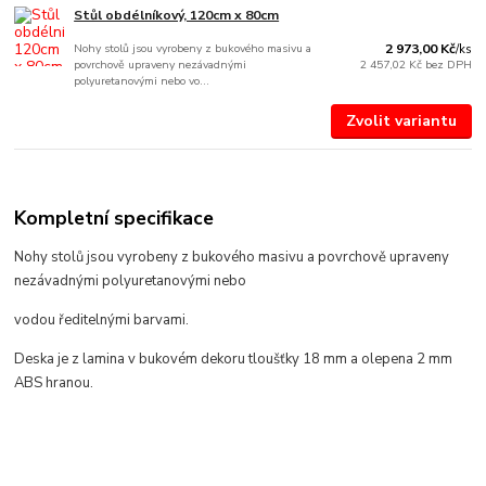
Stůl obdélníkový, 120cm x 80cm
Nohy stolů jsou vyrobeny z bukového masivu a
2 973,00 Kč
/
ks
povrchově upraveny nezávadnými
2 457,02 Kč
bez DPH
polyuretanovými nebo vo...
Zvolit variantu
Kompletní specifikace
Nohy stolů jsou vyrobeny z bukového masivu a povrchově upraveny
nezávadnými polyuretanovými nebo
vodou ředitelnými barvami.
Deska je z lamina v bukovém dekoru tloušťky 18 mm a olepena 2 mm
ABS hranou.