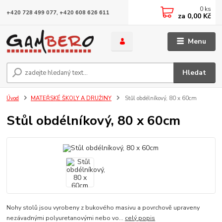
0
ks
+420 728 499 077, +420 608 626 611
za
0,00 Kč
Menu
Hledat
Úvod
MATEŘSKÉ ŠKOLY A DRUŽINY
Stůl obdélníkový, 80 x 60cm
Stůl obdélníkový, 80 x 60cm
Nohy stolů jsou vyrobeny z bukového masivu a povrchově upraveny
nezávadnými polyuretanovými nebo vo...
celý popis