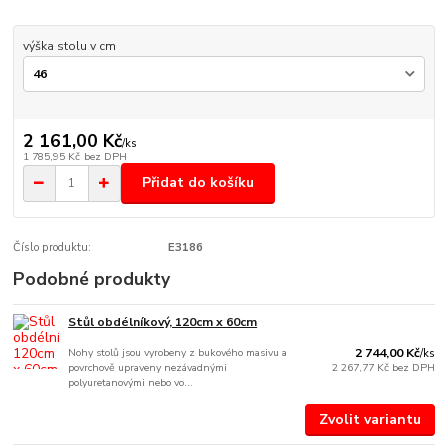
výška stolu v cm
2 161,00 Kč
/
ks
1 785,95 Kč
bez DPH
Přidat do košíku
Číslo produktu:
E3186
Podobné produkty
Stůl obdélníkový, 120cm x 60cm
Nohy stolů jsou vyrobeny z bukového masivu a
2 744,00 Kč
/
ks
povrchově upraveny nezávadnými
2 267,77 Kč
bez DPH
polyuretanovými nebo vo...
Zvolit variantu