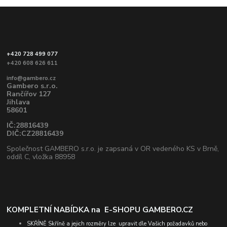
+420 728 499 077
+420 608 626 611
info@gambero.cz
Gambero s.r.o.
Rančířov 127
Jihlava
58601
IČ:28816439
DIČ:CZ28816439
Společnost GAMBERO s.r.o. je zapsaná v OR vedeného KS v Brně,
oddíl C, vložka 88958
KOMPLETNÍ NABÍDKA na
E-SHOPU GAMBERO.CZ
SKŘÍNĚ
Skříně a jejich rozměry lze upravit dle Vašich požadavků nebo