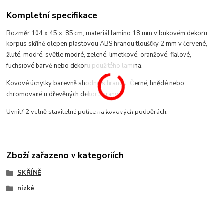
Kompletní specifikace
Rozměr 104 x 45 x 85 cm, materiál lamino 18 mm v bukovém dekoru
,
korpus skříně
olepen plastovou ABS hranou tloušťky 2 mm v červené,
žluté, modré, světle modré, zelené, limetkové, oranžové, fialové,
fuchsiové barvě
nebo dekoru použitého lamina.
Kovové úchytky barevně shodné s hranou. Černé, hnědé nebo
chromované u dřevěných dekorů hrany.
Uvnitř 2 volně stavitelné police na kovových podpěrách.
Zboží zařazeno v kategoriích
SKŘÍNĚ
nízké