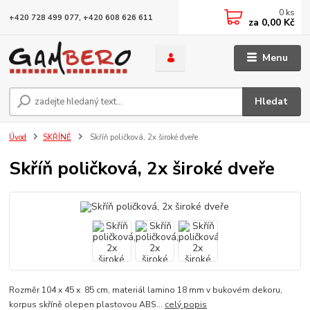
0
ks
+420 728 499 077, +420 608 626 611
za
0,00 Kč
Menu
Hledat
Úvod
SKŘÍNĚ
Skříň poličková, 2x široké dveře
Skříň poličková, 2x široké dveře
Rozměr 104 x 45 x 85 cm, materiál lamino 18 mm v bukovém dekoru,
korpus skříně olepen plastovou ABS...
celý popis