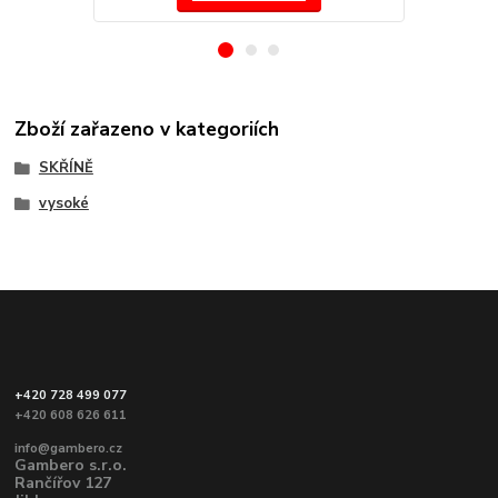
Zboží zařazeno v kategoriích
SKŘÍNĚ
vysoké
+420 728 499 077
+420 608 626 611
info@gambero.cz
Gambero s.r.o.
Rančířov 127