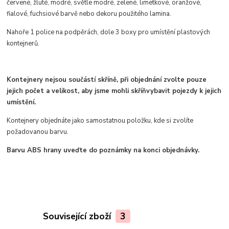
červené, žluté, modré, světle modré, zelené, limetkové, oranžové,
fialové, fuchsiové barvě
nebo dekoru použitého lamina.
Nahoře 1 police na podpěrách, dole 3 boxy pro umístění plastových
kontejnerů.
Kontejnery nejsou součástí skříně, při objednání zvolte pouze
jejich počet a velikost, aby jsme mohli skříň
vybavit pojezdy k jejich
umístění.
Kontejnery objednáte jako samostatnou položku, kde si zvolíte
požadovanou barvu.
Barvu ABS hrany uveďte do poznámky na konci objednávky.
Související zboží
3