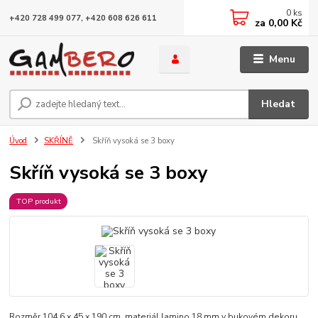
0
ks
+420 728 499 077, +420 608 626 611
za
0,00 Kč
Menu
Hledat
Úvod
SKŘÍNĚ
Skříň vysoká se 3 boxy
Skříň vysoká se 3 boxy
TOP produkt
Rozměr 104,6 x 45 x 190 cm, materiál lamino 18 mm v bukovém dekoru,