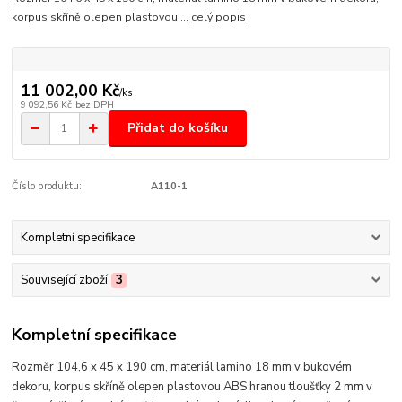
korpus skříně olepen plastovou ...
celý popis
11 002,00 Kč
/
ks
9 092,56 Kč
bez DPH
Přidat do košíku
Číslo produktu:
A110-1
Kompletní specifikace
Související zboží
3
Kompletní specifikace
Rozměr 104,6 x 45 x 190 cm, materiál lamino 18 mm v bukovém
dekoru
, korpus skříně olepen plastovou ABS hranou tloušťky 2 mm v