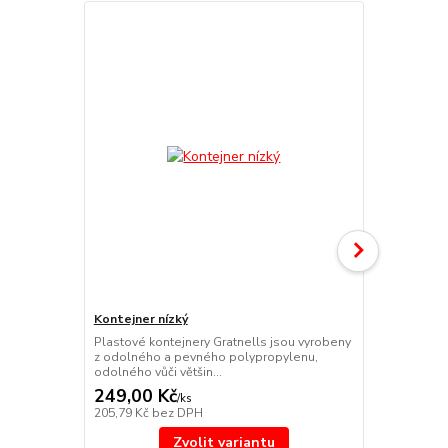
Kontejner nízký
Kontejner s
Plastové kontejnery Gratnells jsou vyrobeny
Plastové kon
z odolného a pevného polypropylenu,
z odolného 
odolného vůči většin...
odolného vůči
249,00 Kč
294,00 K
/
ks
205,79 Kč
bez DPH
242,98 Kč
be
Zvolit variantu