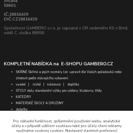
Jihlava
58601
IČ:28816439
DIČ:CZ28816439
Společnost GAMBERO s.r.o. je zapsaná v OR vedeného KS v Brně,
oddíl C, vložka 88958
KOMPLETNÍ NABÍDKA na
E-SHOPU GAMBERO.CZ
SKŘÍNĚ
Skříně a jejich rozměry lze upravit dle Vašich požadavků nebo
zhotovit podle stávajícího vybavení.
vysoké
|
nízké
|
nástavce
|
doplňky
STOLY
stoly standardní výšky pro učebny, klubovny, třídy
KATEDRY
MATEŘSKÉ ŠKOLY A DRUŽINY
stolečky
židličky
Pro základní funkčnost, zpříjemnění používání webu, analytické
molitany
účely a v případě udělení souhlasu také pro účely cílení reklamy
matrace
využíváme soubory cookies. Nastavení vlastních preferencí