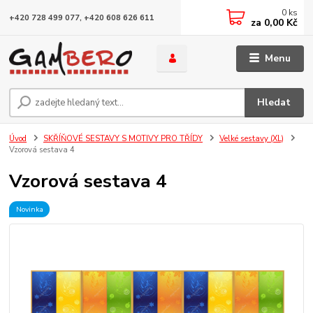
0
ks
+420 728 499 077, +420 608 626 611
za
0,00 Kč
Menu
Hledat
Úvod
SKŘÍŇOVÉ SESTAVY S MOTIVY PRO TŘÍDY
Velké sestavy (XL)
Vzorová sestava 4
Vzorová sestava 4
Novinka