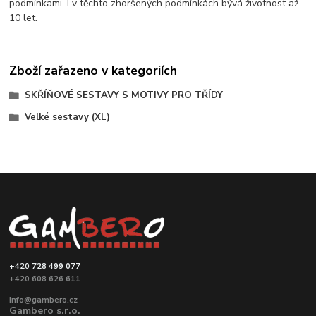
podmínkami. I v těchto zhoršených podmínkách bývá životnost až
10 let.
Zboží zařazeno v kategoriích
SKŘÍŇOVÉ SESTAVY S MOTIVY PRO TŘÍDY
Velké sestavy (XL)
+420 728 499 077
+420 608 626 611
info@gambero.cz
Gambero s.r.o.