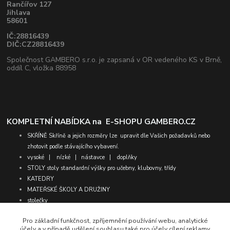
Rančířov 127
Jihlava
58601
IČ:28816439
DIČ:CZ28816439
Společnost GAMBERO s.r.o. je zapsaná v OR vedeného KS v Brně,
oddíl C, vložka 88958
KOMPLETNÍ NABÍDKA na
E-SHOPU GAMBERO.CZ
SKŘÍNĚ
Skříně a jejich rozměry lze upravit dle Vašich požadavků nebo
zhotovit podle stávajícího vybavení.
vysoké
|
nízké
|
nástavce
|
doplňky
STOLY
stoly standardní výšky pro učebny, klubovny, třídy
KATEDRY
MATEŘSKÉ ŠKOLY A DRUŽINY
stolečky
židličky
Pro základní funkčnost, zpříjemnění používání webu, analytické
molitany
účely a v případě udělení souhlasu také pro účely cílení reklamy