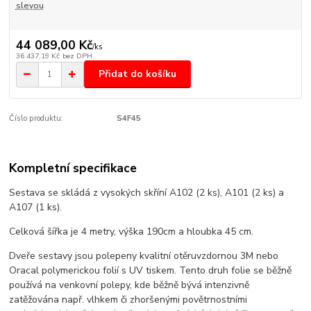
slevou
44 089,00 Kč
/
ks
36 437,19 Kč
bez DPH
Přidat do košíku
Číslo produktu:
S4F45
Kompletní specifikace
Sestava se skládá z vysokých skříní A102 (2 ks), A101 (2 ks) a
A107 (1 ks).
Celková šířka je 4 metry, výška 190cm a hloubka 45 cm.
Dveře sestavy jsou polepeny kvalitní otěruvzdornou 3M nebo
Oracal polymerickou folií s UV tiskem. Tento druh folie se běžně
používá na venkovní polepy, kde běžně bývá intenzivně
zatěžována např. vlhkem či zhoršenými povětrnostními